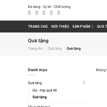
Skip
Đa dạng - Uy tín - Chất lượng
to
content
TRANG CHỦ
GIỚI THIỆU
SẢN PHẨM
QUÀ 
Quà tặng
Trang chủ
/
Quà tặng
/
Quà tặng
Danh mục
Không 
Quà tặng
Giỏ - hộp quà tết
Quà tặng
Chưa phân loại